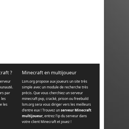
raft ?
Minecraft en multijoueur
serveur
Lsm.org propose aux joueurs un site très
munauté.
simple avec un module de recherche très
urs par
précis. Que vous cherchiez un serveur
s les
minecraft pvp, cracké, prison ou freebuild
e les
lsm.org sera vous diriger vers les meilleurs
d'entre eux ! Trouvez un
serveur Minecraft
multijoueur
, entrez l'ip du serveur dans
votre client Minecraft et jouez !