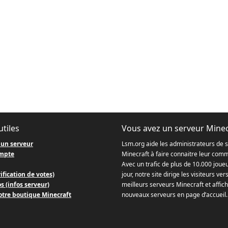
utiles
Vous avez un serveur Minec
 un serveur
Lsm.org aide les administrateurs de 
mpte
Minecraft à faire connaitre leur com
Avec un trafic de plus de 10.000 joue
ification de votes)
jour, notre site dirige les visiteurs ver
s (infos serveur)
meilleurs serveurs Minecraft et affich
otre boutique Minecraft
nouveaux serveurs en page d’accueil.