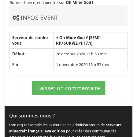
Bonne chance, et à bientôt sur
Oh Mine God !
INFOS EVENT
Serveur de rendez-
⚡ Oh Mine God ⚡ [SEMI-
vous
RP⚡SURVIE⚡1.17.1]
Début
26 octobre 2020 13 h 53 min
Fin
1 novembre 2020 13 h 53 min
Laisser un commentaire
Qui sommes nous ?
Lsm.org rassemble les joueurs et les administrateurs de
serveurs
Minecraft français java edition
pour créer des communautés