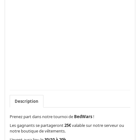
Description
Prenez part dans notre tournoi de
BedWars
!
Les gagnants se partageront
25€
valable sur notre serveur ou
notre boutique de vêtements.
L’event aura lieu le
30/10 à 20h.