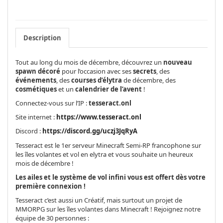
Description
Tout au long du mois de décembre, découvrez un
nouveau
spawn décoré
pour l’occasion avec ses
secrets
, des
événements
, des
courses d’élytra
de décembre, des
cosmétiques
et un
calendrier de l’avent
!
Connectez-vous sur l’IP :
tesseract.onl
Site internet :
https://www.tesseract.onl
Discord :
https://discord.gg/uczj3JqRyA
Tesseract est le 1er serveur Minecraft Semi-RP francophone sur
les îles volantes et vol en elytra et vous souhaite un heureux
mois de décembre !
Les ailes et le système de vol infini vous est offert dès votre
première connexion !
Tesseract c’est aussi un Créatif, mais surtout un projet de
MMORPG sur les îles volantes dans Minecraft ! Rejoignez notre
équipe de 30 personnes :