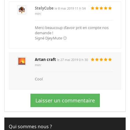
StelyCube
le 8 mai 2019 11 h 54
min:
Merci beaucoup d’avoir prit en compte nos
demande !
Signé DjeyMute 🙂
Artan craft
le 27 mai 2019 0 h 30
min:
Cool
Laisser un commentaire
Qui sommes nous ?