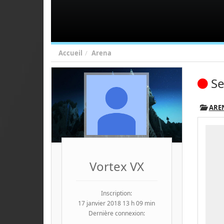
Accueil
Arena
Se
ARE
Vortex VX
Inscription:
17 janvier 2018 13 h 09 min
Dernière connexion: