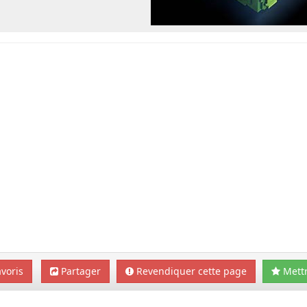
voris
Partager
Revendiquer cette page
Mettr