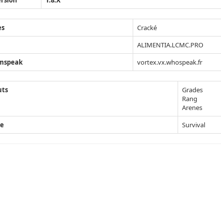
rsion
1.8.X
ès
Cracké
ALIMENTIA.LCMC.PRO
mspeak
vortex.vx.whospeak.fr
uts
Grades
Rang
Arenes
e
Survival