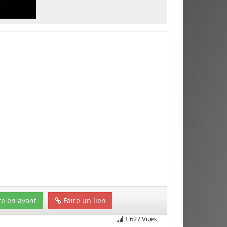
e en avant
Faire un lien
1,627 Vues