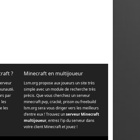
raft ?
Minecraft en multijoueur
serveur
Lsm.org propose aux joueurs un site très
munauté.
simple avec un module de recherche très
urs par
précis. Que vous cherchiez un serveur
s les
minecraft pvp, cracké, prison ou freebuild
e les
lsm.org sera vous diriger vers les meilleurs
d'entre eux ! Trouvez un
serveur Minecraft
multijoueur
, entrez l'ip du serveur dans
votre client Minecraft et jouez !