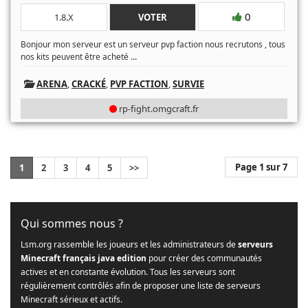
0
1.8.X
VOTER
Bonjour mon serveur est un serveur pvp faction nous recrutons , tous
...
nos kits peuvent être acheté
ARENA
,
CRACKÉ
,
PVP FACTION
,
SURVIE
rp-fight.omgcraft.fr
Page 1 sur 7
1
2
3
4
5
>>
Qui sommes nous ?
Lsm.org rassemble les joueurs et les administrateurs de
serveurs
Minecraft français java edition
pour créer des communautés
actives et en constante évolution. Tous les serveurs sont
régulièrement contrôlés afin de proposer une liste de serveurs
Minecraft sérieux et actifs.