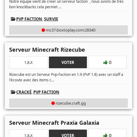
Notre équipe vient de creer un serveur faction , nous avons de très
...
bon knockbacks cela permet
PVP FACTION
,
SURVIE
mc37.boxtoplay.com:28340
Serveur Minecraft Rizecube
0
1.8.X
VOTER
Rizecube est un Serveur Pvp-Faction en 1.9 (PvP 1.8) avec un staff a
...
l'écoute avec des items c
CRACKÉ
,
PVP FACTION
rizecube.craft.gg
Serveur Minecraft Praxia Galaxia
0
1.8.X
VOTER