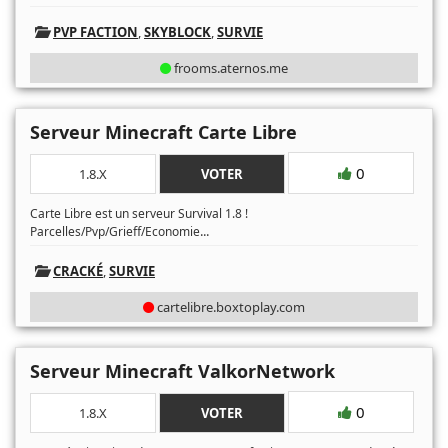
PVP FACTION
,
SKYBLOCK
,
SURVIE
frooms.aternos.me
Serveur Minecraft Carte Libre
0
1.8.X
VOTER
Carte Libre est un serveur Survival 1.8 !
...
Parcelles/Pvp/Grieff/Economie
CRACKÉ
,
SURVIE
cartelibre.boxtoplay.com
Serveur Minecraft ValkorNetwork
0
1.8.X
VOTER