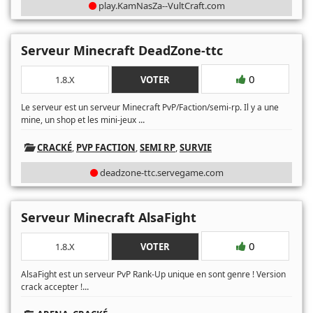
play.KamNasZa--VultCraft.com
Serveur Minecraft DeadZone-ttc
0
1.8.X
VOTER
Le serveur est un serveur Minecraft PvP/Faction/semi-rp. Il y a une
...
mine, un shop et les mini-jeux
CRACKÉ
,
PVP FACTION
,
SEMI RP
,
SURVIE
deadzone-ttc.servegame.com
Serveur Minecraft AlsaFight
0
1.8.X
VOTER
AlsaFight est un serveur PvP Rank-Up unique en sont genre ! Version
...
crack accepter !