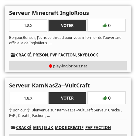
Serveur Minecraft IngloRious
0
1.8.X
VOTER
Bonjour,Bonsoir, J'ecris ce thread pour vous informer de l'ouverture
...
officielle de IngloRious.
CRACKÉ
,
PRISON
,
PVP FACTION
,
SKYBLOCK
play-inglorious.net
Serveur KamNasZa--VultCraft
0
1.8.X
VOTER
۩ Bonjour ۩ Bienvenue sur ҠamNasZa--VultCraft Serveur Cracké ,
...
PvP , Créatif , Faction ,
CRACKÉ
,
MINI JEUX
,
MODE CRÉATIF
,
PVP FACTION