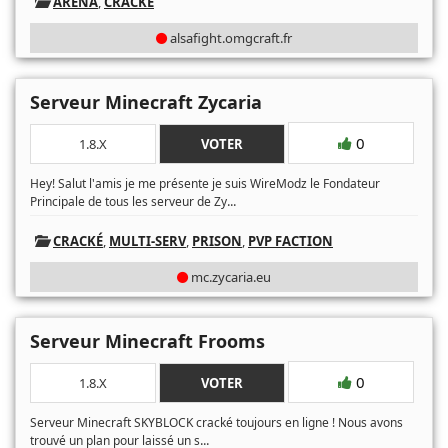
ARENA
,
CRACKÉ
alsafight.omgcraft.fr
Serveur Minecraft Zycaria
0
1.8.X
VOTER
Hey! Salut l'amis je me présente je suis WireModz le Fondateur
...
Principale de tous les serveur de Zy
CRACKÉ
,
MULTI-SERV
,
PRISON
,
PVP FACTION
mc.zycaria.eu
Serveur Minecraft Frooms
0
1.8.X
VOTER
Serveur Minecraft SKYBLOCK cracké toujours en ligne ! Nous avons
...
trouvé un plan pour laissé un s