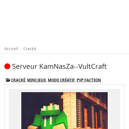
Accueil
Cracké
Serveur KamNasZa--VultCraft
CRACKÉ
,
MINI JEUX
,
MODE CRÉATIF
,
PVP FACTION