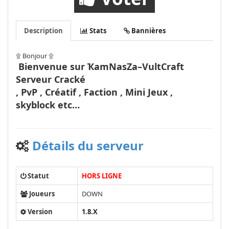
Description
Stats
Bannières
۩ Bonjour ۩
Bienvenue sur ҠamNasZa–VultCraft
Serveur Cracké
, PvP , Créatif , Faction , Mini Jeux ,
skyblock etc…
Détails du serveur
Statut
HORS LIGNE
Joueurs
DOWN
Version
1.8.X