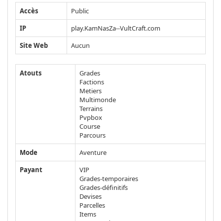
Accès
Public
IP
play.KamNasZa--VultCraft.com
Site Web
Aucun
Atouts
Grades
Factions
Metiers
Multimonde
Terrains
Pvpbox
Course
Parcours
Mode
Aventure
Payant
VIP
Grades-temporaires
Grades-définitifs
Devises
Parcelles
Items