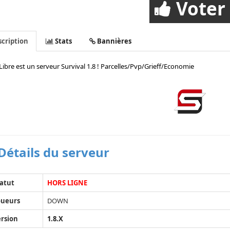
Voter
cription
Stats
Bannières
Libre est un serveur Survival 1.8 ! Parcelles/Pvp/Grieff/Economie
Détails du serveur
atut
HORS LIGNE
oueurs
DOWN
rsion
1.8.X