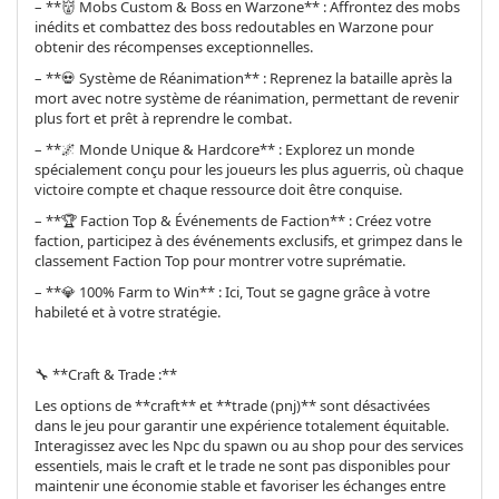
– **👹 Mobs Custom & Boss en Warzone** : Affrontez des mobs
inédits et combattez des boss redoutables en Warzone pour
obtenir des récompenses exceptionnelles.
– **💀 Système de Réanimation** : Reprenez la bataille après la
mort avec notre système de réanimation, permettant de revenir
plus fort et prêt à reprendre le combat.
– **🌌 Monde Unique & Hardcore** : Explorez un monde
spécialement conçu pour les joueurs les plus aguerris, où chaque
victoire compte et chaque ressource doit être conquise.
– **🏆 Faction Top & Événements de Faction** : Créez votre
faction, participez à des événements exclusifs, et grimpez dans le
classement Faction Top pour montrer votre suprématie.
– **💎 100% Farm to Win** : Ici, Tout se gagne grâce à votre
habileté et à votre stratégie.
🔧 **Craft & Trade :**
Les options de **craft** et **trade (pnj)** sont désactivées
dans le jeu pour garantir une expérience totalement équitable.
Interagissez avec les Npc du spawn ou au shop pour des services
essentiels, mais le craft et le trade ne sont pas disponibles pour
maintenir une économie stable et favoriser les échanges entre