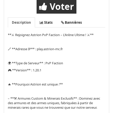
Voter
Description
Stats
Bannières
**⚔️ Rejoignez Astrion PvP Faction – L’Arène Ultime ! ⚔️**
🔗 **Adresse IP** : play.astrion-mc.fr
🌍 **Type de Serveur** : PvP Faction
🎮 **Version** : 1.20.1
🔥 **Pourquoi Astrion est unique :**
– **⚒️ Armures Custom & Minerais Exclusifs** : Dominez avec
des armures et des armes uniques, fabriquées à partir de
minerais rares que vous ne trouverez que sur notre serveur.