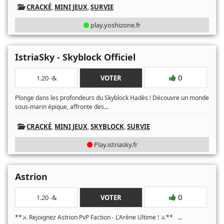
CRACKÉ
,
MINI JEUX
,
SURVIE
play.yoshizone.fr
IstriaSky - Skyblock Officiel
0
1.20 -&
VOTER
Plonge dans les profondeurs du Skyblock Hadès ! Découvre un monde
...
sous-marin épique, affronte des
CRACKÉ
,
MINI JEUX
,
SKYBLOCK
,
SURVIE
Play.istriasky.fr
Astrion
0
1.20 -&
VOTER
...
**⚔️ Rejoignez Astrion PvP Faction - L'Arène Ultime ! ⚔️**