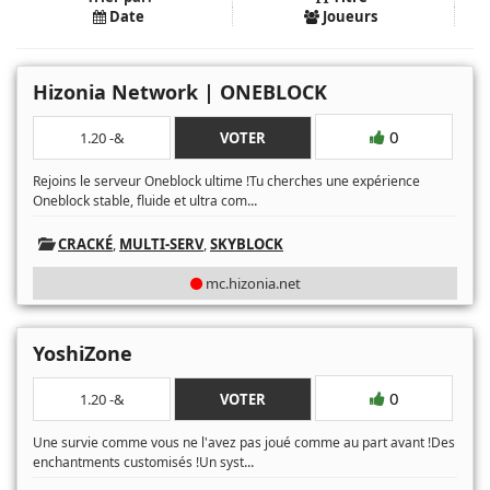
Date
Joueurs
Hizonia Network | ONEBLOCK
0
1.20 -&
VOTER
Rejoins le serveur Oneblock ultime !Tu cherches une expérience
...
Oneblock stable, fluide et ultra com
CRACKÉ
,
MULTI-SERV
,
SKYBLOCK
mc.hizonia.net
YoshiZone
0
1.20 -&
VOTER
Une survie comme vous ne l'avez pas joué comme au part avant !Des
...
enchantments customisés !Un syst