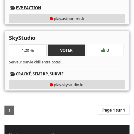
PVP FACTION
play.astrion-mc.fr
SkyStudio
0
1.20 -&
VOTER
...
Serveur survie chill entre potes.
CRACKÉ
,
SEMI RP
,
SURVIE
play.skystudio.lol
Page 1 sur 1
1