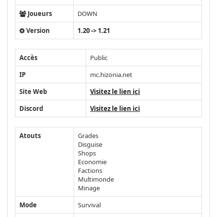
Joueurs
DOWN
Version
1.20 -> 1.21
Accès
Public
IP
mc.hizonia.net
Site Web
Visitez le lien ici
Discord
Visitez le lien ici
Atouts
Grades
Disguise
Shops
Economie
Factions
Multimonde
Minage
Mode
Survival