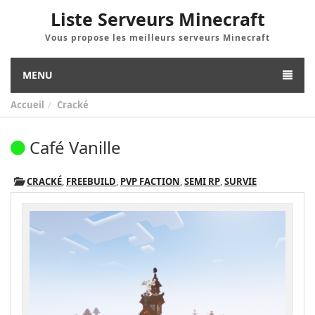
Liste Serveurs Minecraft
Vous propose les meilleurs serveurs Minecraft
MENU
Accueil
Cracké
Café Vanille
CRACKÉ
,
FREEBUILD
,
PVP FACTION
,
SEMI RP
,
SURVIE