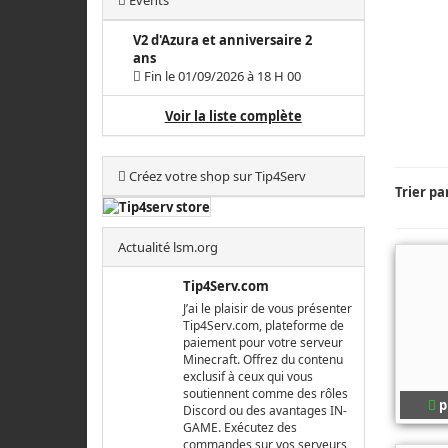
Events
V2 d'Azura et anniversaire 2
ans
Fin le 01/09/2026 à 18 H 00
Voir la liste complète
Créez votre shop sur Tip4Serv
Trier pa
Actualité lsm.org
Tip4Serv.com
J’ai le plaisir de vous présenter
Tip4Serv.com, plateforme de
paiement pour votre serveur
Minecraft. Offrez du contenu
exclusif à ceux qui vous
soutiennent comme des rôles
p
Discord ou des avantages IN-
GAME. Exécutez des
commandes sur vos serveurs