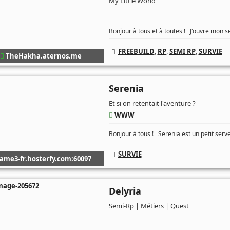
My Little World
Bonjour à tous et à toutes ! J'ouvre mon s
FREEBUILD
,
RP
,
SEMI RP
,
SURVIE
TheHakha.aternos.me
Serenia
Et si on retentait l'aventure ?
WWW
Bonjour à tous ! Serenia est un petit serveu
SURVIE
ame3-fr.hosterfy.com:60097
Delyria
Semi-Rp | Métiers | Quest