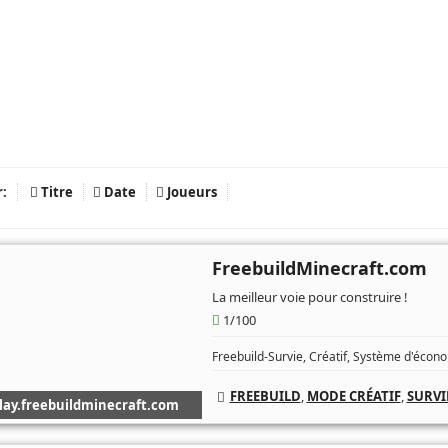
r:
Titre
Date
Joueurs
FreebuildMinecraft.com
La meilleur voie pour construire !
1/100
Freebuild-Survie, Créatif, Système d'écono
FREEBUILD
,
MODE CRÉATIF
,
SURVI
lay.freebuildminecraft.com