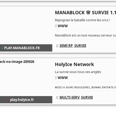
MANABLOCK 🌸 SURVIE 1.1
Rejoignez la bataille contre les orcs !
WWW
ManaBlock est un tout nouveau serveur surv
SEMI RP
,
SURVIE
PLAY.MANABLOCK.FR
HolyIce Network
La survie sous tous ces angles
WWW
ᴍɪꜱᴇꜱ ᴀ ᴊᴏᴜʀꜱ ʀᴇɢᴜʟɪᴇʀᴇꜱ, ʙᴏɴɴᴇ ᴇɴᴛᴇɴᴛᴇ ᴇ
MULTI-SERV
,
SURVIE
play.holyice.fr