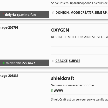
Serveur Semi-Rp francophone En cours d
DONJON
,
MODE CRÉATIF
,
SEMI RP
delyria-rp.mine.fun
OXYGEN
RESPIRE LE MEILLEUR MINE SERVEUR 
...
CRACKÉ
,
SURVIE
89.116.185.222.6677
shieldcraft
Serveur survie avec economie
WWW
ShieldCraft est un serveur survie vanilla