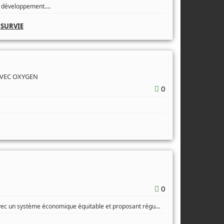
...
e développement.
,
SURVIE
AVEC OXYGEN
0
0
...
 avec un système économique équitable et proposant régu