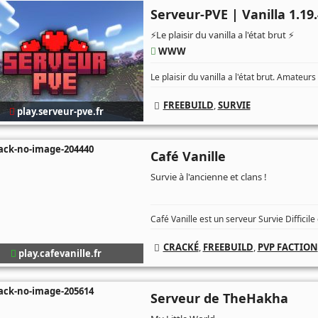
Serveur-PVE | Vanilla 1.19.
⚡Le plaisir du vanilla a l'état brut ⚡
WWW
Le plaisir du vanilla a l'état brut. Amateu
FREEBUILD
,
SURVIE
play.serveur-pve.fr
Café Vanille
Survie à l'ancienne et clans !
Café Vanille est un serveur Survie Difficil
CRACKÉ
,
FREEBUILD
,
PVP FACTION
play.cafevanille.fr
Serveur de TheHakha