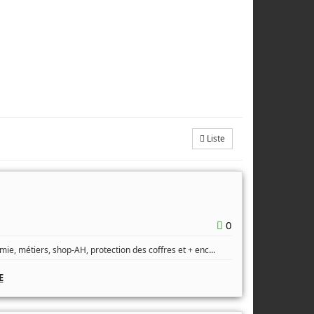
Liste
0
...
mie, métiers, shop-AH, protection des coffres et + enc
E