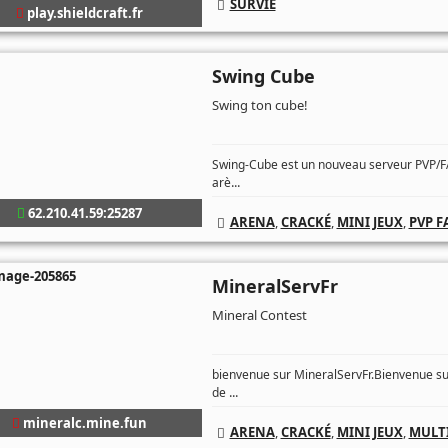
SURVIE
play.shieldcraft.fr
Swing Cube
Swing ton cube!
Swing-Cube est un nouveau serveur PVP/F
...
arè
62.210.41.59:25287
ARENA
,
CRACKÉ
,
MINI JEUX
,
PVP F
MineralServFr
Mineral Contest
bienvenue sur MineralServFr.Bienvenue su
...
de
mineralc.mine.fun
ARENA
,
CRACKÉ
,
MINI JEUX
,
MULTI