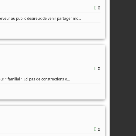
0
...
erveur au public désireux de venir partager mo
0
...
r " familial ". Ici pas de constructions o
0