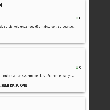
4
0
...
rs de survie, rejoignez-nous dès maintenant. Serveur Su
0
...
e et Build avec un système de clan. L'économie est dyn
,
SEMI RP
,
SURVIE