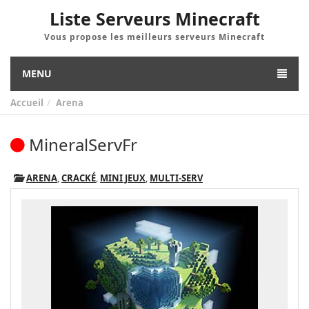
Liste Serveurs Minecraft
Vous propose les meilleurs serveurs Minecraft
MENU
Accueil
Arena
MineralServFr
ARENA
,
CRACKÉ
,
MINI JEUX
,
MULTI-SERV