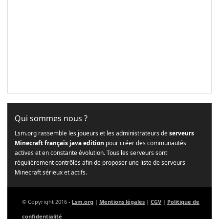
Qui sommes nous ?
Lsm.org rassemble les joueurs et les administrateurs de
serveurs
Minecraft français java edition
pour créer des communautés
actives et en constante évolution. Tous les serveurs sont
régulièrement contrôlés afin de proposer une liste de serveurs
Minecraft sérieux et actifs.
© Copyright 2016 -
Lsm.org
|
Mentions légales
|
CGV
|
Politique de
confidentialité