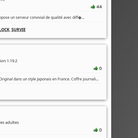
44
...
pose un serveur convivial de qualité avec diff�
LOCK
,
SURVIE
ion 1.19.2
0
...
iginal dans un style Japonais en France. Coffre journali
les adultes
0