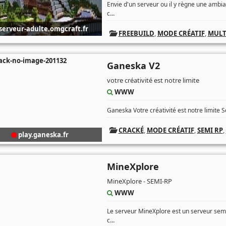
Envie d'un serveur ou il y règne une ambi
...
c
serveur-adulte.omgcraft.fr
FREEBUILD
,
MODE CRÉATIF
,
MULT
Ganeska V2
votre créativité est notre limite
WWW
Ganeska Votre créativité est notre limite Se
CRACKÉ
,
MODE CRÉATIF
,
SEMI RP
,
play.ganeska.fr
MineXplore
MineXplore - SEMI-RP
WWW
Le serveur MineXplore est un serveur semi
...
c