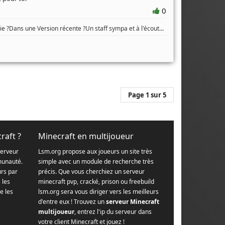
0
...
e ?Dans une Version récente ?Un staff sympa et à l'écout
Page 1 sur 5
raft ?
Minecraft en multijoueur
serveur
Lsm.org propose aux joueurs un site très
munauté.
simple avec un module de recherche très
urs par
précis. Que vous cherchiez un serveur
s les
minecraft pvp, cracké, prison ou freebuild
e les
lsm.org sera vous diriger vers les meilleurs
d'entre eux ! Trouvez un
serveur Minecraft
multijoueur
, entrez l'ip du serveur dans
votre client Minecraft et jouez !