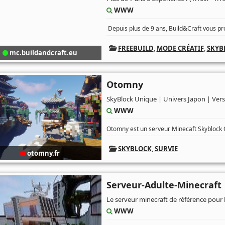
WWW
Depuis plus de 9 ans, Build&Craft vous pro
FREEBUILD
,
MODE CRÉATIF
,
SKYB
mc.buildandcraft.eu
Otomny
SkyBlock Unique | Univers Japon | Vers
WWW
Otomny est un serveur Minecaft Skyblock Or
SKYBLOCK
,
SURVIE
otomny.fr
Serveur-Adulte-Minecraft
Le serveur minecraft de référence pour 
WWW