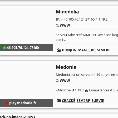
Minedolia
IP: ⭐️ 46.105.76.124:27160 ⭐️ 1.19.2
WWW
Serveur Minecraft MMORPG avec une large 
...
semi-
46.105.76.124:27160
DONJON
,
MAGIE
,
RP
,
SEMI RP
Medonia
Medonia est un serveur 1.19 survie en
WWW
⭐Medonia 🌲1.19.2 🏔️ Compétences ⛏️ Sur
CRACKÉ
,
SEMI RP
,
SURVIE
play.medonia.fr