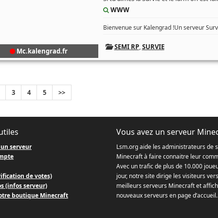
WWW
Bienvenue sur Kalengrad !Un serveur Survi
SEMI RP
,
SURVIE
Mc.kalengrad.fr
3
4
5
>>
utiles
Vous avez un serveur Minec
 un serveur
Lsm.org aide les administrateurs de 
mpte
Minecraft à faire connaitre leur com
Avec un trafic de plus de 10.000 joue
ification de votes)
jour, notre site dirige les visiteurs ver
s (infos serveur)
meilleurs serveurs Minecraft et affich
otre boutique Minecraft
nouveaux serveurs en page d’accueil.