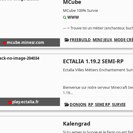
MCube
MCube 100% Survie
WWW
— > Trouve toi un métier (enchanteur, buc
FREEBUILD
,
MINI JEUX
,
MODE CRÉ
mcube.minesr.com
ECTALIA 1.19.2 SEMI-RP
Ectalia Villes Métiers Enchantement Survi
Bienvenue sur notre serveur Minecraft Semi
...
1.19
play.ectalia.fr
DONJON
,
RP
,
SEMI RP
,
SURVIE
Kalengrad
Si tu aimes la Survie et le farm on est fai