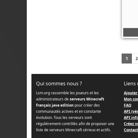
1
2
Qui sommes nous ?
Liens 
Lsm.org rassemble les joueurs et les
Ajouter
administrateurs de
serveurs Minecraft
Mon co
français java edition
pour créer des
FAQ
communautés actives et en constante
API (vér
évolution. Tous les serveurs sont
API info
régulièrement contrôlés afin de proposer une
Créez v
liste de serveurs Minecraft sérieux et actifs.
Contact