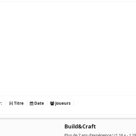
r:
Titre
Date
Joueurs
Build&Craft
Plus de 7 ans d'expérience ! (1.16.x - 1.19