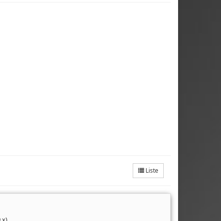
Liste
.x)