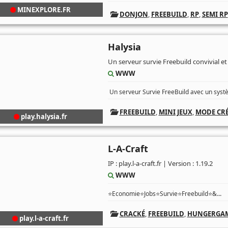
MINEXPLORE.FR
DONJON
,
FREEBUILD
,
RP
,
SEMI RP
Halysia
Un serveur survie Freebuild convivial et 
WWW
Un serveur Survie FreeBuild avec un systè
FREEBUILD
,
MINI JEUX
,
MODE CRÉ
play.halysia.fr
L-A-Craft
IP : play.l-a-craft.fr | Version : 1.19.2
WWW
...
⭐️Economie⭐️Jobs⭐️Survie⭐️Freebuild⭐&
CRACKÉ
,
FREEBUILD
,
HUNGERGA
play.l-a-craft.fr