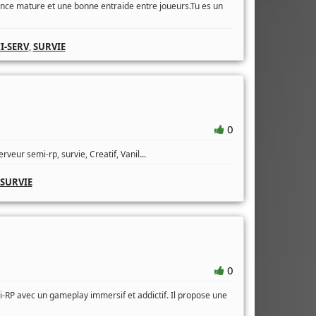
ance mature et une bonne entraide entre joueurs.Tu es un
I-SERV
,
SURVIE
0
...
rveur semi-rp, survie, Creatif, Vanil
SURVIE
0
-RP avec un gameplay immersif et addictif. Il propose une