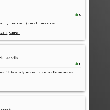
0
...
heron, mineur, ect…) < — > Un serveur av
ATIF
,
SURVIE
e 1.18 Skills
0
-RP Ectalia de type Construction de villes en version
t pour toi