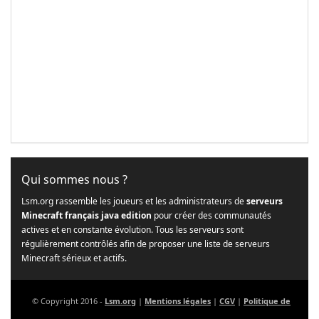
Qui sommes nous ?
Lsm.org rassemble les joueurs et les administrateurs de
serveurs
Minecraft français java edition
pour créer des communautés
actives et en constante évolution. Tous les serveurs sont
régulièrement contrôlés afin de proposer une liste de serveurs
Minecraft sérieux et actifs.
© Copyright 2016 -
Lsm.org
|
Mentions légales
|
CGV
|
Politique de