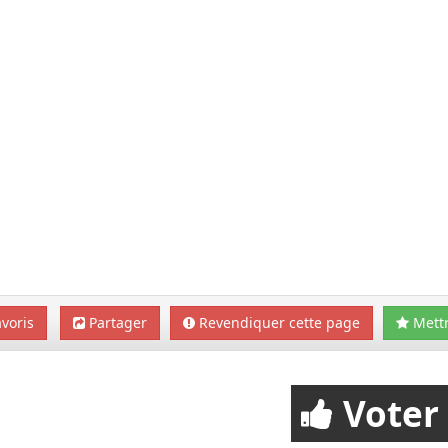
voris
Partager
Revendiquer cette page
Mettr
Voter