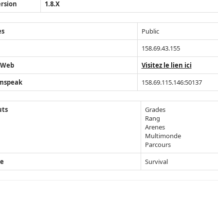
rsion
1.8.X
ès
Public
158.69.43.155
 Web
Visitez le lien ici
mspeak
158.69.115.146:50137
uts
Grades
Rang
Arenes
Multimonde
Parcours
e
Survival