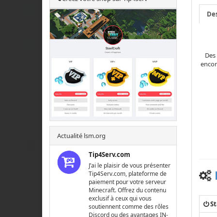
Des
Vous
Ce 
Des e
encore
Gta
Du p
En pl
On 
Actualité lsm.org
Tip4Serv.com
J’ai le plaisir de vous présenter
Tip4Serv.com, plateforme de
paiement pour votre serveur
Minecraft. Offrez du contenu
exclusif à ceux qui vous
St
soutiennent comme des rôles
Discord ou des avantages IN-