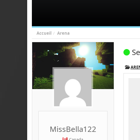
Accueil
Arena
Se
ARE
MissBella122
Canada