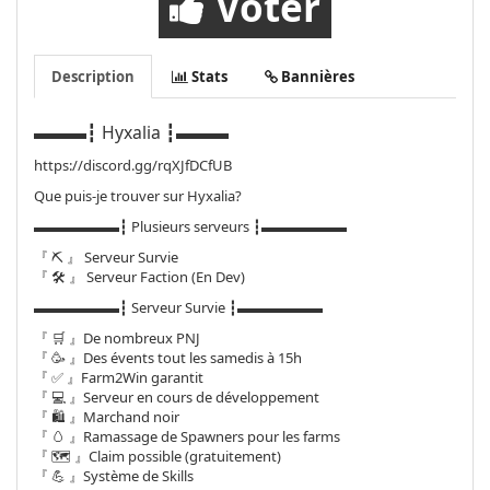
Voter
Description
Stats
Bannières
▬▬▬┇ Hyxalia ┇▬▬▬
https://discord.gg/rqXJfDCfUB
Que puis-je trouver sur Hyxalia?
▬▬▬▬▬▬┇ Plusieurs serveurs ┇▬▬▬▬▬▬
『 ⛏️ 』 Serveur Survie
『 🛠️ 』 Serveur Faction (En Dev)
▬▬▬▬▬▬┇ Serveur Survie ┇▬▬▬▬▬▬
『 🛒 』De nombreux PNJ
『 🥳 』Des évents tout les samedis à 15h
『 ✅ 』Farm2Win garantit
『 💻 』Serveur en cours de développement
『 🛍 』Marchand noir
『 🥚 』Ramassage de Spawners pour les farms
『 🗺 』Claim possible (gratuitement)
『 💪 』Système de Skills