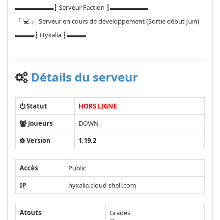
▬▬▬▬▬▬┇ Serveur Faction ┇▬▬▬▬▬▬
『 💻 』 Serveur en cours de développement (Sortie début Juin)
▬▬▬┇ Hyxalia ┇▬▬▬
Détails du serveur
Statut
HORS LIGNE
Joueurs
DOWN
Version
1.19.2
Accès
Public
IP
hyxalia.cloud-shell.com
Atouts
Grades