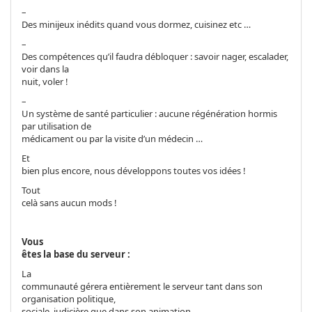
–
Des minijeux inédits quand vous dormez, cuisinez etc …
–
Des compétences qu’il faudra débloquer : savoir nager, escalader,
voir dans la
nuit, voler !
–
Un système de santé particulier : aucune régénération hormis
par utilisation de
médicament ou par la visite d’un médecin …
Et
bien plus encore, nous développons toutes vos idées !
Tout
celà sans aucun mods !
Vous
êtes la base du serveur :
La
communauté gérera entièrement le serveur tant dans son
organisation politique,
sociale, judicière que dans son animation.