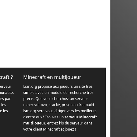
raft ?
Minecraft en multijoueur
serveur
Lsm.org propose aux joueurs un site très
munauté.
simple avec un module de recherche très
urs par
précis. Que vous cherchiez un serveur
s les
minecraft pvp, cracké, prison ou freebuild
e les
lsm.org sera vous diriger vers les meilleurs
d'entre eux ! Trouvez un
serveur Minecraft
multijoueur
, entrez l'ip du serveur dans
votre client Minecraft et jouez !