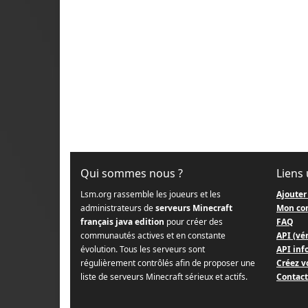
Qui sommes nous ?
Liens 
Lsm.org rassemble les joueurs et les
Ajouter
administrateurs de
serveurs Minecraft
Mon co
français java edition
pour créer des
FAQ
communautés actives et en constante
API (vér
évolution. Tous les serveurs sont
API info
régulièrement contrôlés afin de proposer une
Créez v
liste de serveurs Minecraft sérieux et actifs.
Contact