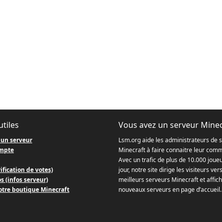
utiles
Vous avez un serveur Minec
 un serveur
Lsm.org aide les administrateurs de 
mpte
Minecraft à faire connaitre leur com
Avec un trafic de plus de 10.000 joue
ification de votes)
jour, notre site dirige les visiteurs ver
s (infos serveur)
meilleurs serveurs Minecraft et affich
otre boutique Minecraft
nouveaux serveurs en page d’accueil.