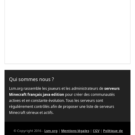
Qui sommes nous ?
Lsm.org rassemble les joueurs et les administrateurs de
serveurs
Minecraft français java edition
pour créer des communautés
actives et en constante évolution. Tous les serveurs sont
régulièrement contrôlés afin de proposer une liste de serveurs
Minecraft sérieux et actifs.
© Copyright 2016 -
Lsm.org
|
Mentions légales
|
CGV
|
Politique de