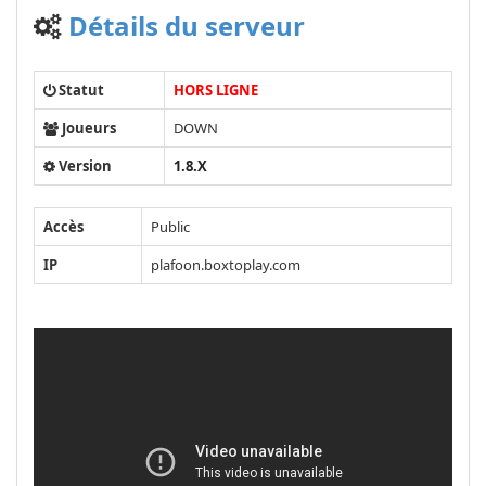
Détails du serveur
Statut
HORS LIGNE
Joueurs
DOWN
Version
1.8.X
Accès
Public
IP
plafoon.boxtoplay.com