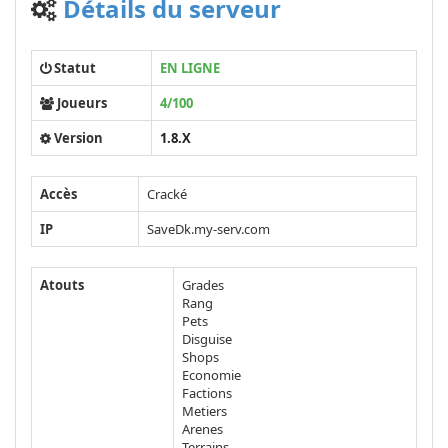
Détails du serveur
Statut
EN LIGNE
Joueurs
4/100
Version
1.8.X
Accès
Cracké
IP
SaveDk.my-serv.com
Atouts
Grades
Rang
Pets
Disguise
Shops
Economie
Factions
Metiers
Arenes
Terrains