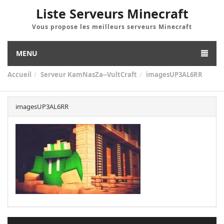
Liste Serveurs Minecraft
Vous propose les meilleurs serveurs Minecraft
MENU
Accueil
Serveur KamNasZa--VultCraft
imagesUP3AL6RR
imagesUP3AL6RR