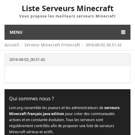
Liste Serveurs Minecraft
Vous propose les meilleurs serveurs Minecraft
MENU
Accueil
Serveur Minecraft Fritecraft
2016-06-02_00.51.42
2016-06-02_00.51.42
Qui sommes nous ?
Lsm.org rassemble les joueurs et les administrateurs de
serveurs
Minecraft français java edition
pour créer des communautés
actives et en constante évolution. Tous les serveurs sont
régulièrement contrôlés afin de proposer une liste de serveurs
Minecraft sérieux et actifs.