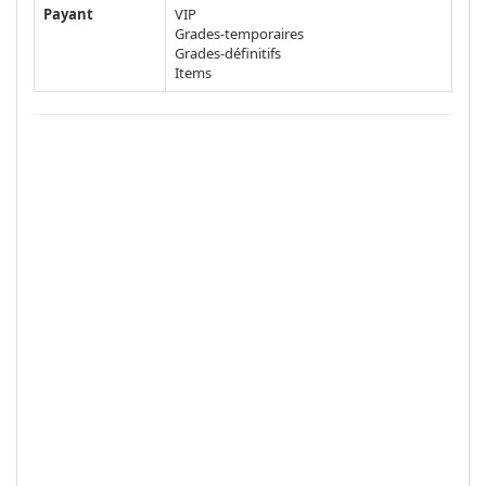
Payant
VIP
Grades-temporaires
Grades-définitifs
Items