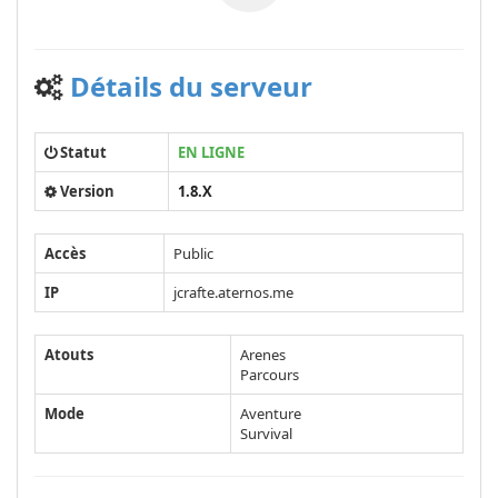
Détails du serveur
Statut
EN LIGNE
Version
1.8.X
Accès
Public
IP
jcrafte.aternos.me
Atouts
Arenes
Parcours
Mode
Aventure
Survival