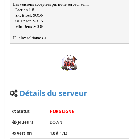
Les versions acceptées par notre serveur sont:

- Faction 1.8

- SkyBlock SOON

- OP Prison SOON

- Mini Jeux SOON

IP: play.zeltiamc.eu
Détails du serveur
Statut
HORS LIGNE
Joueurs
DOWN
Version
1.8 à 1.13