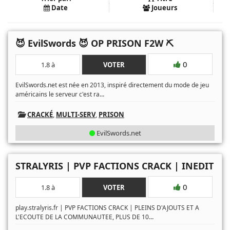
Date
Joueurs
😈 EvilSwords 😈 OP PRISON F2W ⛏
0
1.8 à
VOTER
EvilSwords.net est née en 2013, inspiré directement du mode de jeu
...
américains le serveur c'est ra
CRACKÉ
,
MULTI-SERV
,
PRISON
EvilSwords.net
STRALYRIS | PVP FACTIONS CRACK | INEDIT
0
1.8 à
VOTER
play.stralyris.fr | PVP FACTIONS CRACK | PLEINS D'AJOUTS ET A
...
L'ECOUTE DE LA COMMUNAUTEE, PLUS DE 10