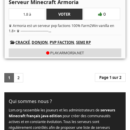
Serveur Minecraft Armoria
0
1.8 à
VOTER
♛ Armoria est un serveur pvp factions 100% Farm2Win vanilla en
...
1.8+ ♛ ------------------------
CRACKÉ
,
DONJON
,
PVP FACTION
,
SEMI RP
PLAY.ARMORIA.NET
Page 1 sur 2
1
2
Qui sommes nous ?
Lsm.org rassemble les joueurs et les administrateurs de
serveurs
Minecraft français java edition
pour créer des communautés
actives et en constante évolution. Tous les serveurs sont
régulièrement contrôlés afin de proposer une liste de serveurs