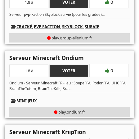
0
1.8 à
VOTER
...
Serveur pvp-Faction Skyblock survie (pour les gradée)
CRACKÉ
,
PVP FACTION
,
SKYBLOCK
,
SURVIE
play.group-allenium.fr
Serveur Minecraft Ondium
0
1.8 à
VOTER
Ondium - Serveur Minecraft FR - Jeu : SoupeFFA, PotionFFA, UHCFFA,
...
BrainTheTotem, BrainTheKills, Bra
MINI JEUX
play.ondium.fr
Serveur Minecraft KriipTion