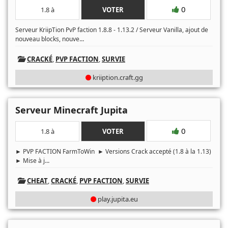
0
1.8 à
VOTER
Serveur KriipTion PvP faction 1.8.8 - 1.13.2 / Serveur Vanilla, ajout de
...
nouveau blocks, nouve
CRACKÉ
,
PVP FACTION
,
SURVIE
kriiption.craft.gg
Serveur Minecraft Jupita
0
1.8 à
VOTER
► PVP FACTION FarmToWin ► Versions Crack accepté (1.8 à la 1.13)
...
► Mise à j
CHEAT
,
CRACKÉ
,
PVP FACTION
,
SURVIE
play.jupita.eu