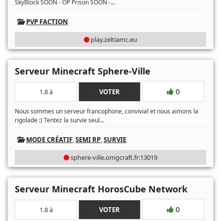
...
SkyBlock SOON - OP Prison SOON -
PVP FACTION
play.zeltiamc.eu
Serveur Minecraft Sphere-Ville
0
1.8 à
VOTER
Nous sommes un serveur francophone, convivial et nous aimons la
...
rigolade :) Tentez la survie seul
MODE CRÉATIF
,
SEMI RP
,
SURVIE
sphere-ville.omgcraft.fr:13019
Serveur Minecraft HorosCube Network
0
1.8 à
VOTER