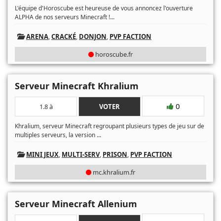
L'équipe d'Horoscube est heureuse de vous annoncez l'ouverture
...
ALPHA de nos serveurs Minecraft !
ARENA
,
CRACKÉ
,
DONJON
,
PVP FACTION
horoscube.fr
Serveur Minecraft Khralium
0
1.8 à
VOTER
Khralium, serveur Minecraft regroupant plusieurs types de jeu sur de
...
multiples serveurs, la version
MINI JEUX
,
MULTI-SERV
,
PRISON
,
PVP FACTION
mc.khralium.fr
Serveur Minecraft Allenium