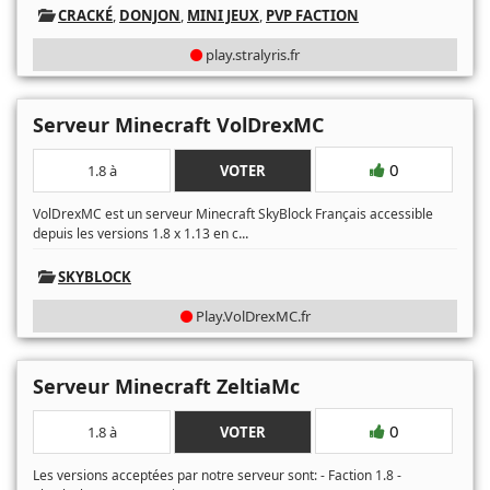
CRACKÉ
,
DONJON
,
MINI JEUX
,
PVP FACTION
play.stralyris.fr
Serveur Minecraft VolDrexMC
0
1.8 à
VOTER
VolDrexMC est un serveur Minecraft SkyBlock Français accessible
...
depuis les versions 1.8 x 1.13 en c
SKYBLOCK
Play.VolDrexMC.fr
Serveur Minecraft ZeltiaMc
0
1.8 à
VOTER
Les versions acceptées par notre serveur sont: - Faction 1.8 -