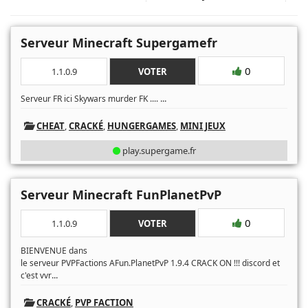
Serveur Minecraft Supergamefr
0
1.1.0.9
VOTER
...
Serveur FR ici Skywars murder FK ....
CHEAT
,
CRACKÉ
,
HUNGERGAMES
,
MINI JEUX
play.supergame.fr
Serveur Minecraft FunPlanetPvP
0
1.1.0.9
VOTER
BIENVENUE dans
le serveur PVPFactions AFun.PlanetPvP 1.9.4 CRACK ON !!! discord et
...
c'est vvr
CRACKÉ
,
PVP FACTION