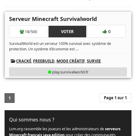
Serveur Minecraft Survivalworld
0
18/500
VOTER
SurvivalWorld est un serveur 100% survival avec système de
...
protection. Un système d'économie est
CRACKÉ
,
FREEBUILD
,
MODE CRÉATIF
,
SURVIE
play.survivalworld.fr
Page 1 sur 1
1
Qui sommes nous ?
Lsm.org rassemble les joueurs et les administrateurs de
serveurs
Minecraft français java edition
pour créer des communautés