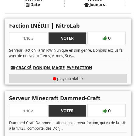
Date
Joueurs
Faction INÉDIT | NitroLab
0
1.10 a
VOTER
Serveur Faction FarmToWin unique en son genre, Donjons exclusifs,
...
avec de nouveaux Items, Armes, Sce
CRACKÉ
,
DONJON
,
MAGIE
,
PVP FACTION
play.nitrolab.fr
Serveur Minecraft Dammed-Craft
0
1.10 a
VOTER
Dammed-Craft Dammed-craft est un serveur faction, qui va de la 1.8
...
a la 1.13 Il comporte, des Donj