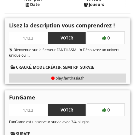
Date
Joueurs
Lisez la description vous comprendrez !
0
1.12.2
VOTER
🌟 Bienvenue sur le Serveur FANTHASIA ! 🌟Découvrez un univers
...
unique où l
CRACKÉ
,
MODE CRÉATIF
,
SEMI RP
,
SURVIE
play.fanthasia.fr
FunGame
0
1.12.2
VOTER
...
FunGame est un serveur survie avec 3/4 plugins
SURVIE