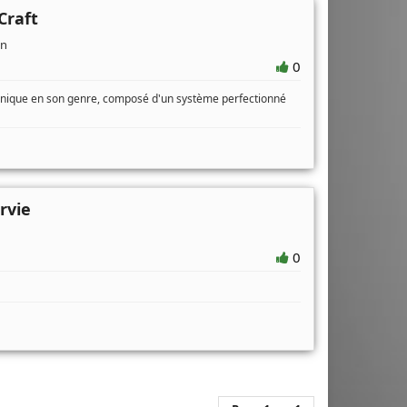
Craft
in
0
unique en son genre, composé d'un système perfectionné
rvie
0