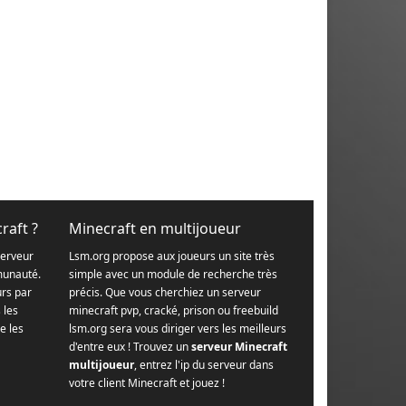
raft ?
Minecraft en multijoueur
serveur
Lsm.org propose aux joueurs un site très
munauté.
simple avec un module de recherche très
urs par
précis. Que vous cherchiez un serveur
s les
minecraft pvp, cracké, prison ou freebuild
e les
lsm.org sera vous diriger vers les meilleurs
d'entre eux ! Trouvez un
serveur Minecraft
multijoueur
, entrez l'ip du serveur dans
votre client Minecraft et jouez !