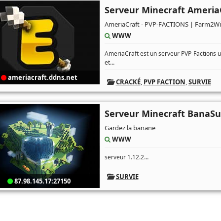
Serveur Minecraft Ameria
AmeriaCraft - PVP-FACTIONS | Farm2W
WWW
AmeriaCraft est un serveur PVP-Factions 
...
et
ameriacraft.ddns.net
CRACKÉ
,
PVP FACTION
,
SURVIE
Serveur Minecraft BanaSu
Gardez la banane
WWW
...
serveur 1.12.2
SURVIE
87.98.145.17:27150