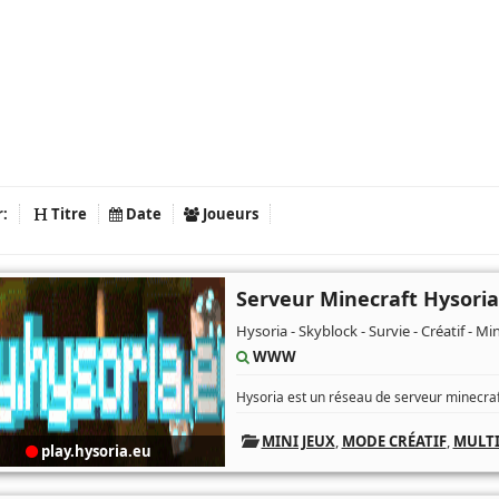
r:
Titre
Date
Joueurs
Serveur Minecraft Hysoria
Hysoria - Skyblock - Survie - Créatif - Mi
WWW
Hysoria est un réseau de serveur minecraf
MINI JEUX
,
MODE CRÉATIF
,
MULTI
play.hysoria.eu