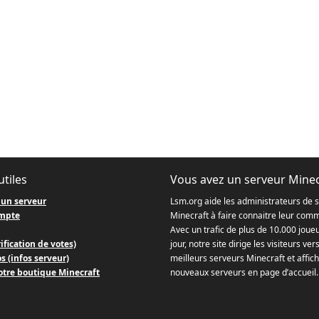
utiles
Vous avez un serveur Minec
 un serveur
Lsm.org aide les administrateurs de 
mpte
Minecraft à faire connaitre leur com
Avec un trafic de plus de 10.000 joue
ification de votes)
jour, notre site dirige les visiteurs ver
s (infos serveur)
meilleurs serveurs Minecraft et affich
otre boutique Minecraft
nouveaux serveurs en page d’accueil.