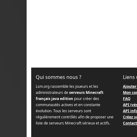
Qui sommes nous ?
Liens 
Lsm.org rassemble les joueurs et les
Ajouter
administrateurs de
serveurs Minecraft
Mon co
français java edition
pour créer des
FAQ
communautés actives et en constante
API (vér
évolution. Tous les serveurs sont
API info
régulièrement contrôlés afin de proposer une
Créez v
liste de serveurs Minecraft sérieux et actifs.
Contact