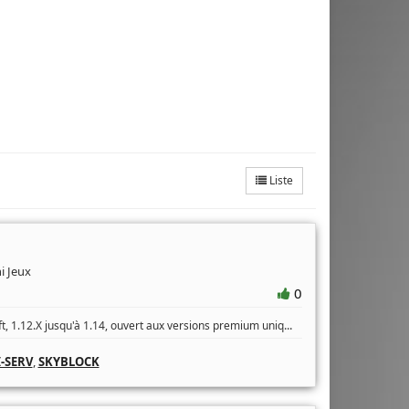
Liste
ni Jeux
0
...
t, 1.12.X jusqu'à 1.14, ouvert aux versions premium uniq
-SERV
,
SKYBLOCK