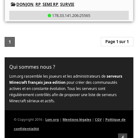
DONJON
,
RP
,
SEMI RP
,
SURVIE
178.33.141.206:25565
Page 1 sur 1
1
Qui sommes nous ?
Lsm.org rassemble les joueurs et les administrateurs de
serveurs
Minecraft français java edition
pour créer des communautés
actives et en constante évolution. Tous les serveurs sont
régulièrement contrôlés afin de proposer une liste de serveurs
Minecraft sérieux et actifs.
© Copyright 2016 -
Lsm.org
|
Mentions légales
|
CGV
|
Politique de
confidentialité