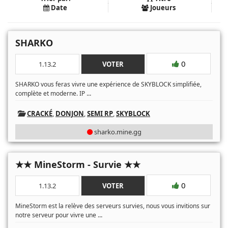
Date
Joueurs
SHARKO
0
1.13.2
VOTER
SHARKO vous feras vivre une expérience de SKYBLOCK simplifiée,
...
complète et moderne. IP
CRACKÉ
,
DONJON
,
SEMI RP
,
SKYBLOCK
sharko.mine.gg
★★ MineStorm - Survie ★★
0
1.13.2
VOTER
MineStorm est la relève des serveurs survies, nous vous invitions sur
...
notre serveur pour vivre une