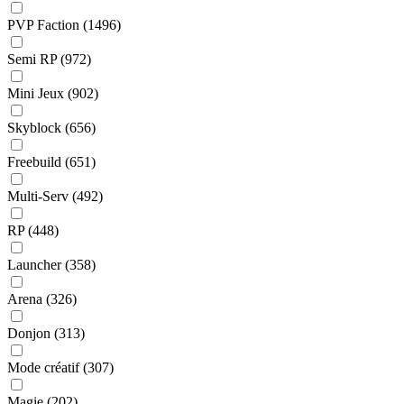
PVP Faction
(1496)
Semi RP
(972)
Mini Jeux
(902)
Skyblock
(656)
Freebuild
(651)
Multi-Serv
(492)
RP
(448)
Launcher
(358)
Arena
(326)
Donjon
(313)
Mode créatif
(307)
Magie
(202)