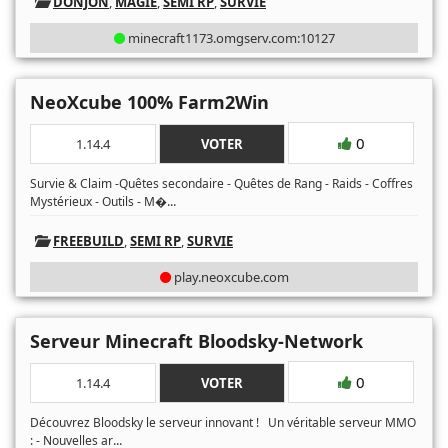
DONJON
,
MAGIE
,
SEMI RP
,
SURVIE
minecraft1173.omgserv.com:10127
NeoXcube 100% Farm2Win
0
1.14.4
VOTER
Survie & Claim -Quêtes secondaire - Quêtes de Rang - Raids - Coffres
...
Mystérieux - Outils - M�
FREEBUILD
,
SEMI RP
,
SURVIE
play.neoxcube.com
Serveur Minecraft Bloodsky-Network
0
1.14.4
VOTER
Découvrez Bloodsky le serveur innovant ! Un véritable serveur MMO
...
: - Nouvelles ar