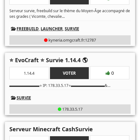
Serveur survie, freebuild sur le thème du Moyen-Âge accompagné de
...
ses grades ( Vicomte, chevalie
FREEBUILD
,
LAUNCHER
,
SURVIE
kyneria.omgcraft.fr:12787
⭐️ EvoCraft ⭐️ Survie 1.14.4 🌎
0
1.14.4
VOTER
...
▬▬▬▬▬▬▬▬⭐️ IP: 178.33.5.17⭐️▬▬▬▬▬▬▬▬▬&
SURVIE
178.33.5.17
Serveur Minecraft CashSurvie