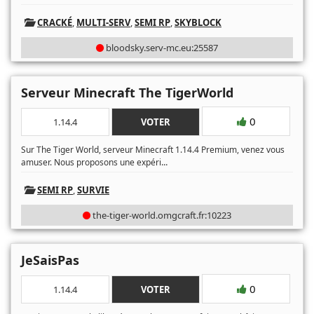
CRACKÉ
,
MULTI-SERV
,
SEMI RP
,
SKYBLOCK
bloodsky.serv-mc.eu:25587
Serveur Minecraft The TigerWorld
0
1.14.4
VOTER
Sur The Tiger World, serveur Minecraft 1.14.4 Premium, venez vous
...
amuser. Nous proposons une expéri
SEMI RP
,
SURVIE
the-tiger-world.omgcraft.fr:10223
JeSaisPas
0
1.14.4
VOTER