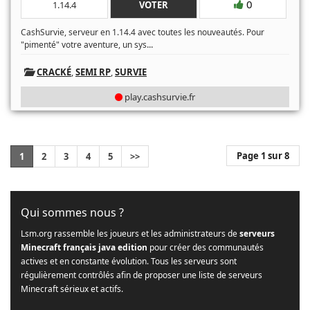
0
1.14.4
VOTER
CashSurvie, serveur en 1.14.4 avec toutes les nouveautés. Pour
...
"pimenté" votre aventure, un sys
CRACKÉ
,
SEMI RP
,
SURVIE
play.cashsurvie.fr
Page 1 sur 8
1
2
3
4
5
>>
Qui sommes nous ?
Lsm.org rassemble les joueurs et les administrateurs de
serveurs
Minecraft français java edition
pour créer des communautés
actives et en constante évolution. Tous les serveurs sont
régulièrement contrôlés afin de proposer une liste de serveurs
Minecraft sérieux et actifs.