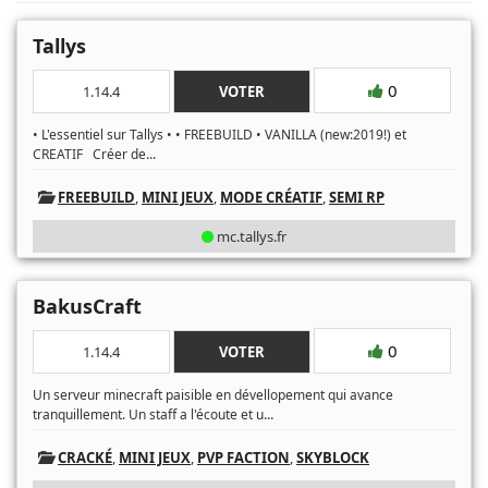
Tallys
0
1.14.4
VOTER
• L'essentiel sur Tallys • • FREEBUILD • VANILLA (new:2019!) et
...
CREATIF Créer de
FREEBUILD
,
MINI JEUX
,
MODE CRÉATIF
,
SEMI RP
mc.tallys.fr
BakusCraft
0
1.14.4
VOTER
Un serveur minecraft paisible en dévellopement qui avance
...
tranquillement. Un staff a l'écoute et u
CRACKÉ
,
MINI JEUX
,
PVP FACTION
,
SKYBLOCK