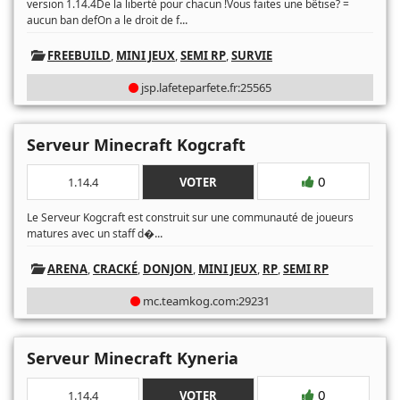
version 1.14.4De la liberté pour chacun !Vous faites une bêtise? =
...
aucun ban defOn a le droit de f
FREEBUILD
,
MINI JEUX
,
SEMI RP
,
SURVIE
jsp.lafeteparfete.fr:25565
Serveur Minecraft Kogcraft
0
1.14.4
VOTER
Le Serveur Kogcraft est construit sur une communauté de joueurs
...
matures avec un staff d�
ARENA
,
CRACKÉ
,
DONJON
,
MINI JEUX
,
RP
,
SEMI RP
mc.teamkog.com:29231
Serveur Minecraft Kyneria
0
1.14.4
VOTER