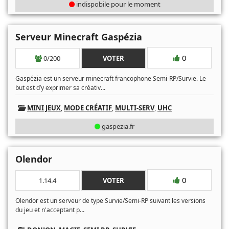
indispobile pour le moment
Serveur Minecraft Gaspézia
0
0/200
VOTER
Gaspézia est un serveur minecraft francophone Semi-RP/Survie. Le
...
but est d’y exprimer sa créativ
MINI JEUX
,
MODE CRÉATIF
,
MULTI-SERV
,
UHC
gaspezia.fr
Olendor
0
1.14.4
VOTER
Olendor est un serveur de type Survie/Semi-RP suivant les versions
...
du jeu et n'acceptant p