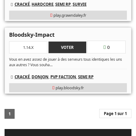
CRACKÉ
,
HARDCORE
,
SEMI RP
,
SURVIE
play.grawndaley.fr
Bloodsky-Impact
0
1.14.X
VOTER
Vous en avez assez de jouer à des serveurs tous identiques les uns
...
aux autres ? Vous souha
CRACKÉ
,
DONJON
,
PVP FACTION
,
SEMI RP
play.bloodsky.fr
Page 1 sur 1
1