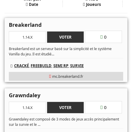
Date
Joueurs
Breakerland
0
1.14.X
VOTER
Breakerland est un serveur basé sur la simplicité et le système
...
Vanilla du jeu. Il est étudié
CRACKÉ
,
FREEBUILD
,
SEMI RP
,
SURVIE
mc.breakerland.fr
Grawndaley
0
1.14.X
VOTER
Grawndaley est composé de 3 modes de jeux accès principalement
...
sur la survie et le