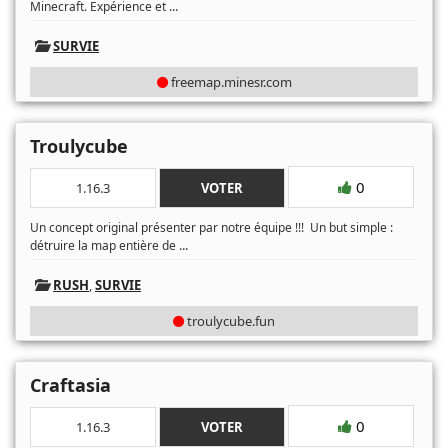
...
Minecraft. Expérience et
SURVIE
freemap.minesr.com
Troulycube
0
1.16.3
VOTER
Un concept original présenter par notre équipe !!! Un but simple :
...
détruire la map entière de
RUSH
,
SURVIE
troulycube.fun
Craftasia
0
1.16.3
VOTER