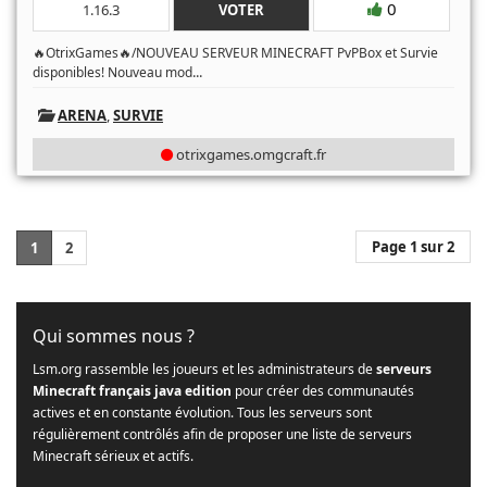
0
1.16.3
VOTER
🔥OtrixGames🔥/NOUVEAU SERVEUR MINECRAFT PvPBox et Survie
...
disponibles! Nouveau mod
ARENA
,
SURVIE
otrixgames.omgcraft.fr
Page 1 sur 2
1
2
Qui sommes nous ?
Lsm.org rassemble les joueurs et les administrateurs de
serveurs
Minecraft français java edition
pour créer des communautés
actives et en constante évolution. Tous les serveurs sont
régulièrement contrôlés afin de proposer une liste de serveurs
Minecraft sérieux et actifs.