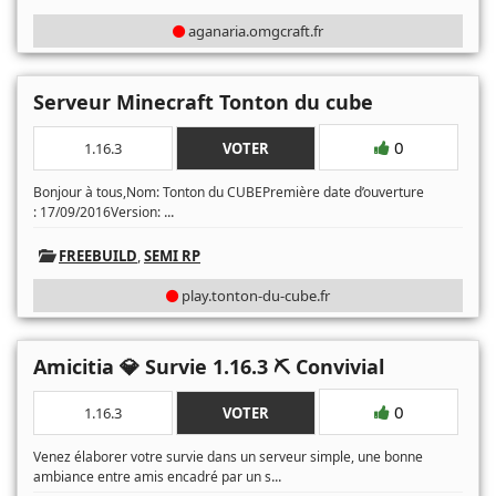
aganaria.omgcraft.fr
Serveur Minecraft Tonton du cube
0
1.16.3
VOTER
Bonjour à tous,Nom: Tonton du CUBEPremière date d’ouverture
...
: 17/09/2016Version:
FREEBUILD
,
SEMI RP
play.tonton-du-cube.fr
Amicitia 💎 Survie 1.16.3 ⛏ Convivial
0
1.16.3
VOTER
Venez élaborer votre survie dans un serveur simple, une bonne
...
ambiance entre amis encadré par un s