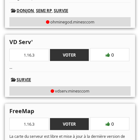
DONJON
,
SEMI RP
,
SURVIE
ohminegod.minesr.com
VD Serv'
0
1.16.3
VOTER
...
SURVIE
vdserv.minesr.com
FreeMap
0
1.16.3
VOTER
La carte du serveur est libre et mise à jour à la dernière version de