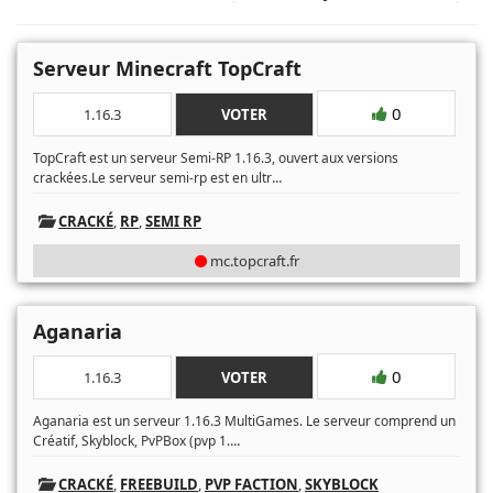
Serveur Minecraft TopCraft
0
1.16.3
VOTER
TopCraft est un serveur Semi-RP 1.16.3, ouvert aux versions
...
crackées.Le serveur semi-rp est en ultr
CRACKÉ
,
RP
,
SEMI RP
mc.topcraft.fr
Aganaria
0
1.16.3
VOTER
Aganaria est un serveur 1.16.3 MultiGames. Le serveur comprend un
...
Créatif, Skyblock, PvPBox (pvp 1.
CRACKÉ
,
FREEBUILD
,
PVP FACTION
,
SKYBLOCK