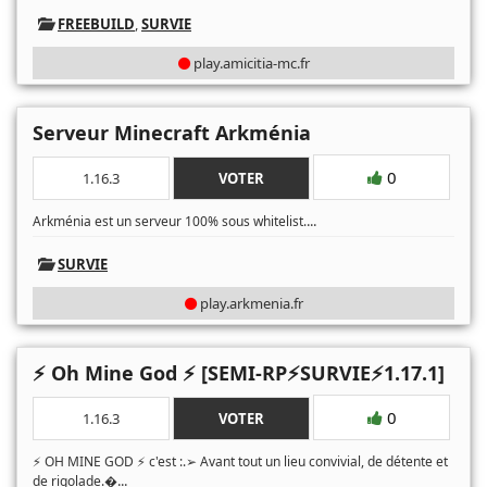
FREEBUILD
,
SURVIE
play.amicitia-mc.fr
Serveur Minecraft Arkménia
0
1.16.3
VOTER
...
Arkménia est un serveur 100% sous whitelist.
SURVIE
play.arkmenia.fr
⚡ Oh Mine God ⚡ [SEMI-RP⚡SURVIE⚡1.17.1]
0
1.16.3
VOTER
⚡ OH MINE GOD ⚡ c'est :.➢ Avant tout un lieu convivial, de détente et
...
de rigolade.�