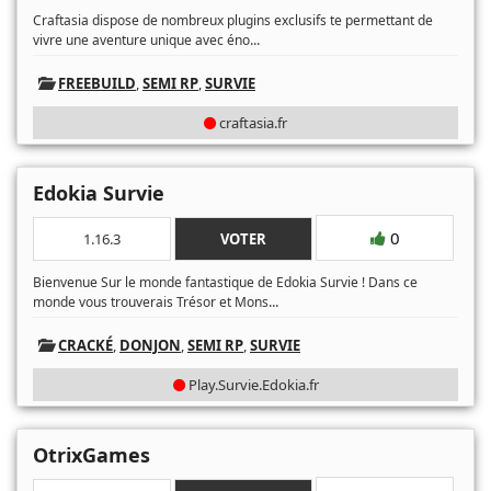
Craftasia dispose de nombreux plugins exclusifs te permettant de
...
vivre une aventure unique avec éno
FREEBUILD
,
SEMI RP
,
SURVIE
craftasia.fr
Edokia Survie
0
1.16.3
VOTER
Bienvenue Sur le monde fantastique de Edokia Survie ! Dans ce
...
monde vous trouverais Trésor et Mons
CRACKÉ
,
DONJON
,
SEMI RP
,
SURVIE
Play.Survie.Edokia.fr
OtrixGames