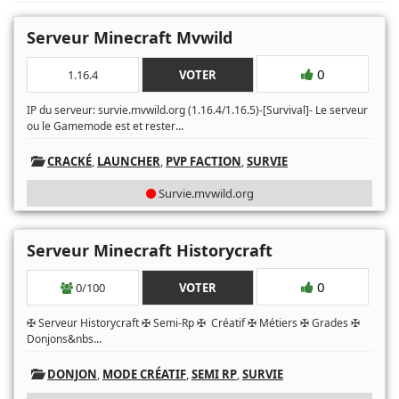
Serveur Minecraft Mvwild
0
1.16.4
VOTER
IP du serveur: survie.mvwild.org (1.16.4/1.16.5)-[Survival]- Le serveur
...
ou le Gamemode est et rester
CRACKÉ
,
LAUNCHER
,
PVP FACTION
,
SURVIE
Survie.mvwild.org
Serveur Minecraft Historycraft
0
0/100
VOTER
✠ Serveur Historycraft ✠ Semi-Rp ✠ Créatif ✠ Métiers ✠ Grades ✠
...
Donjons&nbs
DONJON
,
MODE CRÉATIF
,
SEMI RP
,
SURVIE