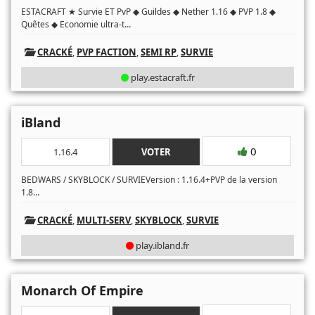
ESTACRAFT ★ Survie ET PvP ◆ Guildes ◆ Nether 1.16 ◆ PVP 1.8 ◆
...
Quêtes ◆ Economie ultra-t
CRACKÉ
,
PVP FACTION
,
SEMI RP
,
SURVIE
play.estacraft.fr
iBland
0
1.16.4
VOTER
BEDWARS / SKYBLOCK / SURVIEVersion : 1.16.4+PVP de la version
...
1.8
CRACKÉ
,
MULTI-SERV
,
SKYBLOCK
,
SURVIE
play.ibland.fr
Monarch Of Empire