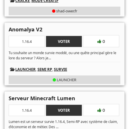
CRACKÉ
,
MODE CRÉATIF
shad-ower.fr
Anomalya V2
0
1.16.4
VOTER
Tu souhaite un monde survie moddé, ou une quête principal gère le
...
lore du serveur ? Alors je
LAUNCHER
,
SEMI RP
,
SURVIE
LAUNCHER
Serveur Minecraft Lumen
0
1.16.4
VOTER
Lumen est un serveur survie 1.16.4, Semi-RP avec système de claim,
...
d'économie et de métier. Des