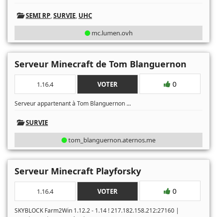
SEMI RP
,
SURVIE
,
UHC
mc.lumen.ovh
Serveur Minecraft de Tom Blanguernon
0
1.16.4
VOTER
...
Serveur appartenant à Tom Blanguernon
SURVIE
tom_blanguernon.aternos.me
Serveur Minecraft Playforsky
0
1.16.4
VOTER
SKYBLOCK Farm2Win 1.12.2 - 1.14 ! 217.182.158.212:27160 |