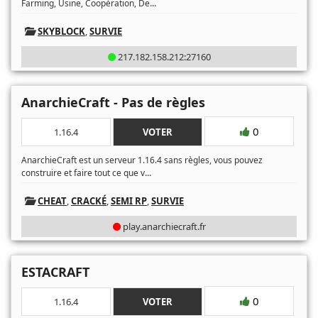
...
Farming, Usine, Coopération, De
SKYBLOCK
,
SURVIE
217.182.158.212:27160
AnarchieCraft - Pas de règles
0
1.16.4
VOTER
AnarchieCraft est un serveur 1.16.4 sans règles, vous pouvez
...
construire et faire tout ce que v
CHEAT
,
CRACKÉ
,
SEMI RP
,
SURVIE
play.anarchiecraft.fr
ESTACRAFT
0
1.16.4
VOTER