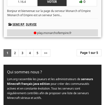
0
1.16.4
VOTER
Bonjour et bienvenue sur la page du serveur Monarch of Empire
...
!Monarch of Empire est un serveur Semi
SEMI RP
,
SURVIE
play.monarchofempire.fr
Page 1 sur 5
1
2
3
4
5
>>
Qui sommes nous ?
Lsm.org rassemble les joueurs et les administrateurs de
serveurs
Minecraft français java edition
pour créer des communautés
actives et en constante évolution. Tous les serveurs sont
régulièrement contrôlés afin de proposer une liste de serveurs
Minecraft sérieux et actifs.