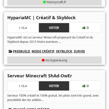
historycraft.fr
HypariaMC | Créatif & Skyblock
0
1.16.4
VOTER
HypariaMC est un serveur Minecraft proposant du Créatif et du
...
Skyblock depuis 2013 !Votre aventure
FREEBUILD
,
MODE CRÉATIF
,
SKYBLOCK
,
SURVIE
mc.hyparia.org
Serveur Minecraft ShAd-OwEr
0
1.16.4
VOTER
Serveur 100% créatif et 100% gratuit, les plots sont très grand, avec
...
possibilité des les additio