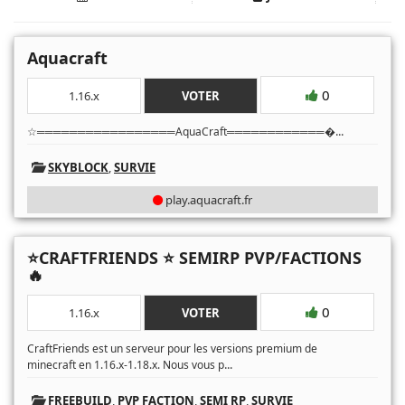
Aquacraft
0
1.16.x
VOTER
...
☆═════════════════AquaCraft════════════�
SKYBLOCK
,
SURVIE
play.aquacraft.fr
⭐CRAFTFRIENDS ⭐ SEMIRP PVP/FACTIONS
🔥
0
1.16.x
VOTER
CraftFriends est un serveur pour les versions premium de
...
minecraft en 1.16.x-1.18.x. Nous vous p
FREEBUILD
,
PVP FACTION
,
SEMI RP
,
SURVIE