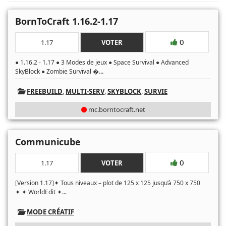
BornToCraft 1.16.2-1.17
0
1.17
VOTER
● 1.16.2 - 1.17 ● 3 Modes de jeux ● Space Survival ● Advanced
...
SkyBlock ● Zombie Survival �
FREEBUILD
,
MULTI-SERV
,
SKYBLOCK
,
SURVIE
mc.borntocraft.net
Communicube
0
1.17
VOTER
[Version 1.17]✦ Tous niveaux – plot de 125 x 125 jusqu’à 750 x 750
...
✦ ✦ WorldEdit ✦
MODE CRÉATIF