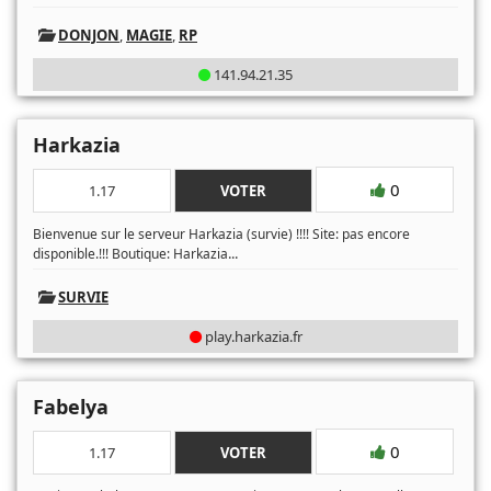
DONJON
,
MAGIE
,
RP
141.94.21.35
Harkazia
0
1.17
VOTER
Bienvenue sur le serveur Harkazia (survie) !!!! Site: pas encore
...
disponible.!!! Boutique: Harkazia
SURVIE
play.harkazia.fr
Fabelya
0
1.17
VOTER