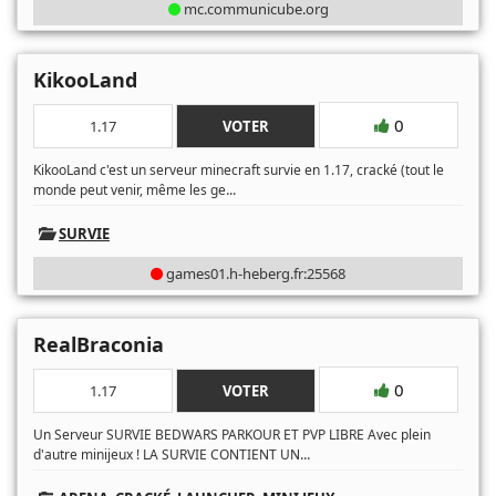
mc.communicube.org
KikooLand
0
1.17
VOTER
KikooLand c'est un serveur minecraft survie en 1.17, cracké (tout le
...
monde peut venir, même les ge
SURVIE
games01.h-heberg.fr:25568
RealBraconia
0
1.17
VOTER
Un Serveur SURVIE BEDWARS PARKOUR ET PVP LIBRE Avec plein
...
d'autre minijeux ! LA SURVIE CONTIENT UN