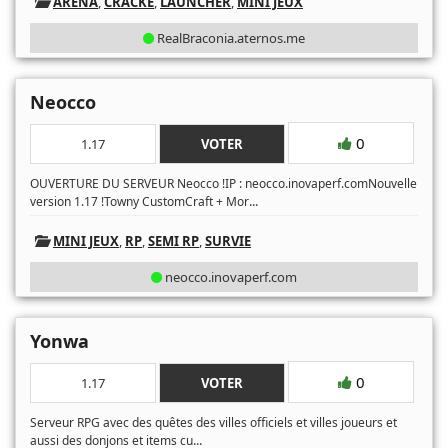
ARENA
,
CRACKÉ
,
LAUNCHER
,
MINI JEUX
RealBraconia.aternos.me
Neocco
0
1.17
VOTER
OUVERTURE DU SERVEUR Neocco !IP : neocco.inovaperf.comNouvelle
...
version 1.17 !Towny CustomCraft + Mor
MINI JEUX
,
RP
,
SEMI RP
,
SURVIE
neocco.inovaperf.com
Yonwa
0
1.17
VOTER
Serveur RPG avec des quêtes des villes officiels et villes joueurs et
...
aussi des donjons et items cu