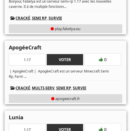
Bonjour, Fabelya est un serveur semi-rp 1.17 avec les nouvelles
...
caverne. Il à de multiple fonctionn
CRACKÉ
,
SEMI RP
,
SURVIE
play.fabelya.eu
ApogéeCraft
0
1.17
VOTER
| ApogéeCraft | ApogéeCraft est un serveur Minecraft Semi
...
Rp, Farm
CRACKÉ
,
MULTI-SERV
,
SEMI RP
,
SURVIE
apogeecraft.fr
Lunia
0
1.17
VOTER