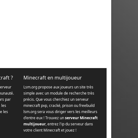
raft ?
Minecraft en multijoueur
serveur
Lsm.org propose aux joueurs un site très
munauté.
simple avec un module de recherche très
urs par
précis. Que vous cherchiez un serveur
s les
minecraft pvp, cracké, prison ou freebuild
e les
lsm.org sera vous diriger vers les meilleurs
d'entre eux ! Trouvez un
serveur Minecraft
multijoueur
, entrez l'ip du serveur dans
votre client Minecraft et jouez !