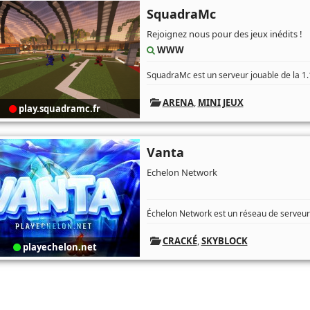
SquadraMc
Rejoignez nous pour des jeux inédits !
WWW
SquadraMc est un serveur jouable de la 1.1
ARENA
,
MINI JEUX
play.squadramc.fr
Vanta
Echelon Network
Échelon Network est un réseau de serveurs
CRACKÉ
,
SKYBLOCK
playechelon.net