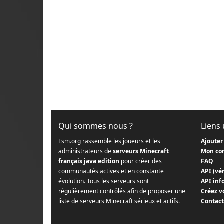
Qui sommes nous ?
Liens 
Lsm.org rassemble les joueurs et les
Ajouter
administrateurs de
serveurs Minecraft
Mon co
français java edition
pour créer des
FAQ
communautés actives et en constante
API (vér
évolution. Tous les serveurs sont
API info
régulièrement contrôlés afin de proposer une
Créez v
liste de serveurs Minecraft sérieux et actifs.
Contact