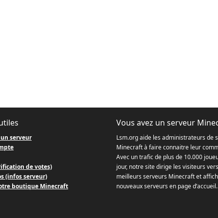
utiles
Vous avez un serveur Minec
 un serveur
Lsm.org aide les administrateurs de 
mpte
Minecraft à faire connaitre leur com
Avec un trafic de plus de 10.000 joue
ification de votes)
jour, notre site dirige les visiteurs ver
s (infos serveur)
meilleurs serveurs Minecraft et affich
otre boutique Minecraft
nouveaux serveurs en page d’accueil.