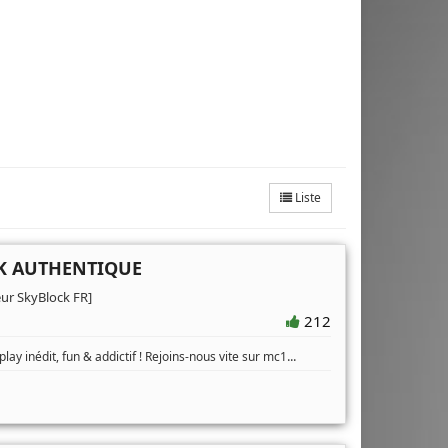
Liste
CK AUTHENTIQUE
eur SkyBlock FR]
212
...
 inédit, fun & addictif ! Rejoins-nous vite sur mc1