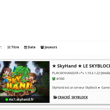
r:
Titre
Date
Joueurs
★ SkyHand ★ LE SKYBLO
PLAY.SKYHAND.FR «*» 1.19 à 1.22 [Meill
4/500
SkyHand est un serveur Skyblock ► Gameplay
CRACKÉ
,
SKYBLOCK
mc1.skyhand.fr