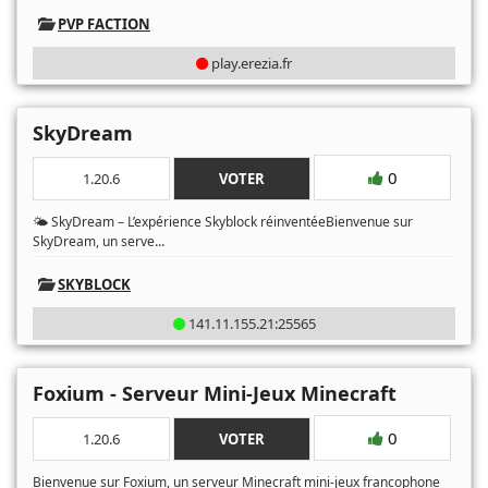
PVP FACTION
play.erezia.fr
SkyDream
0
1.20.6
VOTER
🌤️ SkyDream – L’expérience Skyblock réinventéeBienvenue sur
...
SkyDream, un serve
SKYBLOCK
141.11.155.21:25565
Foxium - Serveur Mini-Jeux Minecraft
0
1.20.6
VOTER
Bienvenue sur Foxium, un serveur Minecraft mini-jeux francophone