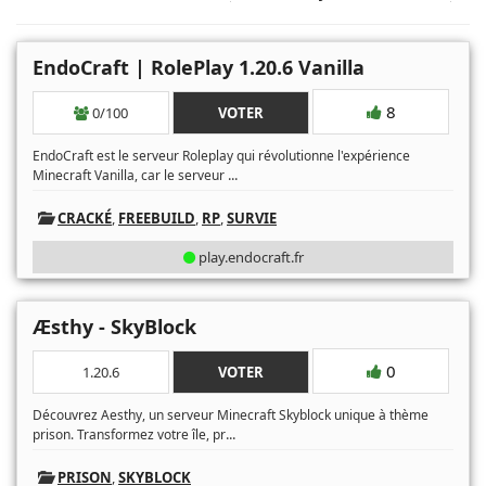
EndoCraft | RolePlay 1.20.6 Vanilla
8
0/100
VOTER
EndoCraft est le serveur Roleplay qui révolutionne l'expérience
...
Minecraft Vanilla, car le serveur
CRACKÉ
,
FREEBUILD
,
RP
,
SURVIE
play.endocraft.fr
Æsthy - SkyBlock
0
1.20.6
VOTER
Découvrez Aesthy, un serveur Minecraft Skyblock unique à thème
...
prison. Transformez votre île, pr
PRISON
,
SKYBLOCK