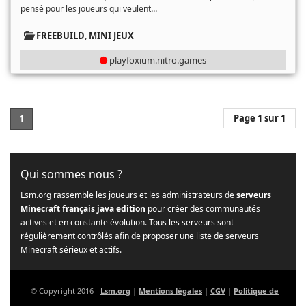
...
pensé pour les joueurs qui veulent
FREEBUILD
,
MINI JEUX
playfoxium.nitro.games
Page 1 sur 1
1
Qui sommes nous ?
Lsm.org rassemble les joueurs et les administrateurs de
serveurs
Minecraft français java edition
pour créer des communautés
actives et en constante évolution. Tous les serveurs sont
régulièrement contrôlés afin de proposer une liste de serveurs
Minecraft sérieux et actifs.
© Copyright 2016 -
Lsm.org
|
Mentions légales
|
CGV
|
Politique de