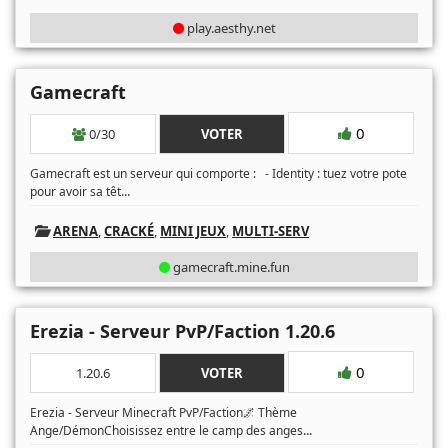
play.aesthy.net
Gamecraft
0
0/30
VOTER
Gamecraft est un serveur qui comporte : - Identity : tuez votre pote
...
pour avoir sa têt
ARENA
,
CRACKÉ
,
MINI JEUX
,
MULTI-SERV
gamecraft.mine.fun
Erezia - Serveur PvP/Faction 1.20.6
0
1.20.6
VOTER
Erezia - Serveur Minecraft PvP/Faction🌌 Thème
...
Ange/DémonChoisissez entre le camp des anges