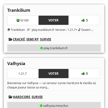
Trankilium
5
0/100
VOTER
...
🌍 Trankilium IP : play.trankilium.fr Version : 1.21.7+ 🔓 Ouvert
CRACKÉ
,
SEMI RP
,
SURVIE
play.trankilium.fr
Valhysia
0
1.21.7
VOTER
Bienvenue sur Valhysia — Le serveur survie Hardcore & Vanilla où
...
chaque joueur laisse sa marq
HARDCORE
,
SURVIE
valhysia.mine.fun