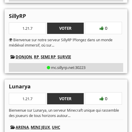
SillyRP
0
1.21.7
VOTER
🌍 Bienvenue sur notre serveur SillyRP !Plongez dans un monde
...
médiéval immersif, où sur
DONJON
,
RP
,
SEMI RP
,
SURVIE
mc.sillyrp.net:30223
Lunarya
0
1.21.7
VOTER
Bienvenue sur Lunarya, un serveur Minecraft unique qui rassemble
...
des joueurs de tous horizons autour
ARENA
,
MINI JEUX
,
UHC