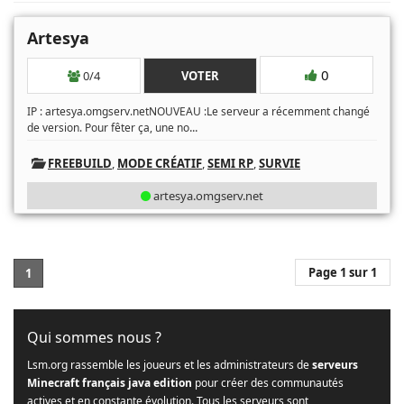
Artesya
0
0/4
VOTER
IP : artesya.omgserv.netNOUVEAU :Le serveur a récemment changé
...
de version. Pour fêter ça, une no
FREEBUILD
,
MODE CRÉATIF
,
SEMI RP
,
SURVIE
artesya.omgserv.net
Page 1 sur 1
1
Qui sommes nous ?
Lsm.org rassemble les joueurs et les administrateurs de
serveurs
Minecraft français java edition
pour créer des communautés
actives et en constante évolution. Tous les serveurs sont