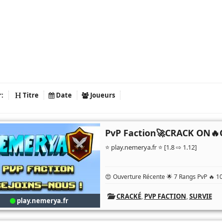
r:
Titre
Date
Joueurs
PvP Faction🚀CRACK ON
⭐ play.nemerya.fr ⭐ [1.8 ⇨ 1.12]
😍 Ouverture Récente 🌟 7 Rangs PvP 🔥 10
CRACKÉ
,
PVP FACTION
,
SURVIE
play.nemerya.fr