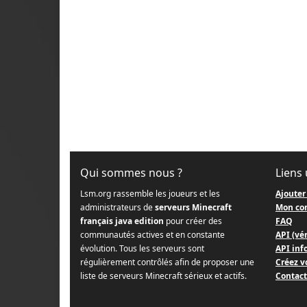
Qui sommes nous ?
Liens 
Lsm.org rassemble les joueurs et les
Ajouter
administrateurs de
serveurs Minecraft
Mon co
français java edition
pour créer des
FAQ
communautés actives et en constante
API (vér
évolution. Tous les serveurs sont
API info
régulièrement contrôlés afin de proposer une
Créez v
liste de serveurs Minecraft sérieux et actifs.
Contact