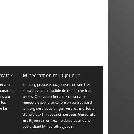
raft ?
Minecraft en multijoueur
serveur
Lsm.org propose aux joueurs un site très
munauté.
simple avec un module de recherche très
urs par
précis. Que vous cherchiez un serveur
s les
minecraft pvp, cracké, prison ou freebuild
e les
lsm.org sera vous diriger vers les meilleurs
d'entre eux ! Trouvez un
serveur Minecraft
multijoueur
, entrez l'ip du serveur dans
votre client Minecraft et jouez !