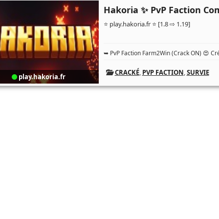
Hakoria ✨ PvP Faction Com
⭐ play.hakoria.fr ⭐ [1.8 ⇨ 1.19]
➥ PvP Faction Farm2Win (Crack ON) 😍 Cré
CRACKÉ
,
PVP FACTION
,
SURVIE
play.hakoria.fr