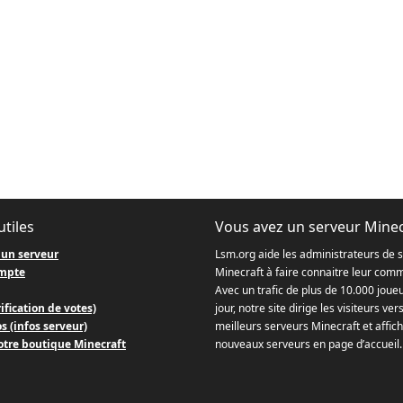
utiles
Vous avez un serveur Minec
 un serveur
Lsm.org aide les administrateurs de 
mpte
Minecraft à faire connaitre leur com
Avec un trafic de plus de 10.000 joue
ification de votes)
jour, notre site dirige les visiteurs ver
s (infos serveur)
meilleurs serveurs Minecraft et affich
otre boutique Minecraft
nouveaux serveurs en page d’accueil.