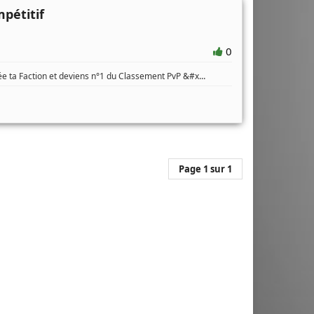
pétitif
0
...
e ta Faction et deviens n°1 du Classement PvP &#x
Page 1 sur 1