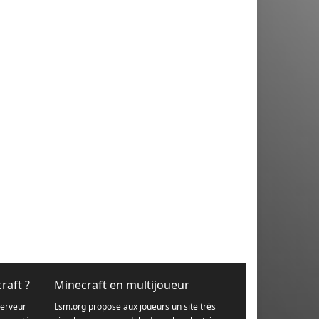
raft ?
Minecraft en multijoueur
serveur
Lsm.org propose aux joueurs un site très