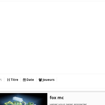
r:
Titre
Date
Joueurs
fox mc
vener vous serer apprecier